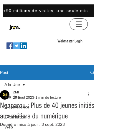
+90 millions de visites, une seule mission : transformer 
Webmaster Login
Post
A la Une
2MI
A la Une
29 août 2023
1 min de lecture
Ngaparou : Plus de 40 jeunes initiés
E-conference
aux métiers du numérique
E-formation
Dernière mise à jour :
3 sept. 2023
Web